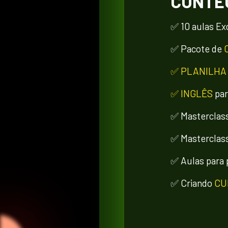
CONTE
✅ 10 aulas Exc
✅ Pacote de 
✅ PLANILHA
✅ INGLÊS
 pa
✅ Masterclass
✅ Masterclass
✅ Aulas para 
✅ Criando 
CU