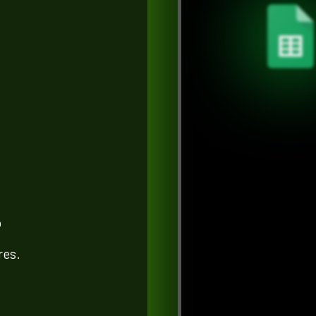
o
res.