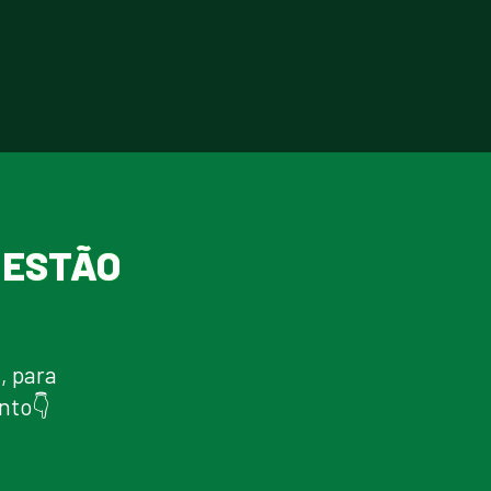
 ESTÃO 
O
, para 
nto👇