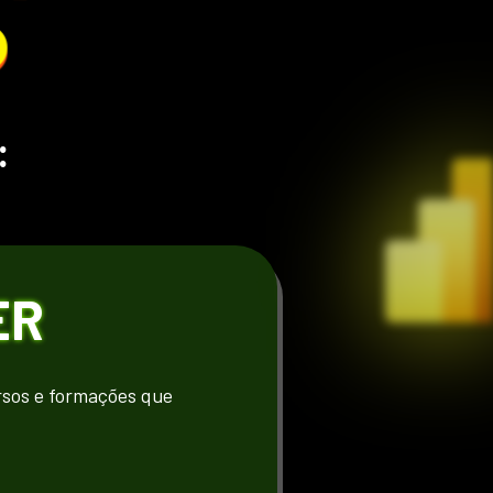
O
:
ER
sos e formações que 